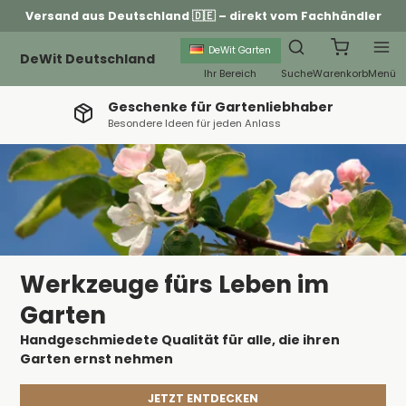
Versand aus Deutschland 🇩🇪 – direkt vom Fachhändler
DeWit Garten
DeWit Deutschland
Ihr Bereich
Suche
Warenkorb
Menü
Geschenke für Gartenliebhaber
Besondere Ideen für jeden Anlass
Werkzeuge fürs Leben im
Garten
Handgeschmiedete Qualität für alle, die ihren
Garten ernst nehmen
JETZT ENTDECKEN