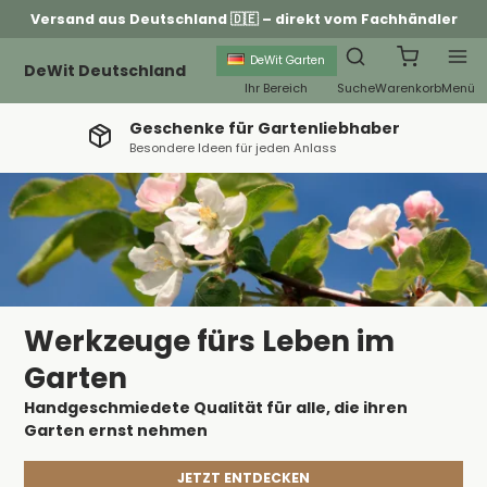
Versand aus Deutschland 🇩🇪 – direkt vom Fachhändler
DeWit Garten
DeWit Deutschland
Ihr Bereich
Suche
Warenkorb
Menü
Geschenke für Gartenliebhaber
Besondere Ideen für jeden Anlass
Werkzeuge fürs Leben im
Garten
Handgeschmiedete Qualität für alle, die ihren
Garten ernst nehmen
JETZT ENTDECKEN