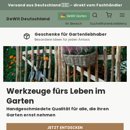
Versand aus Deutschland 🇩🇪 – direkt vom Fachhändler
DeWit Garten
DeWit Deutschland
Ihr Bereich
Suche
Warenkorb
Menü
Geschenke für Gartenliebhaber
Besondere Ideen für jeden Anlass
Werkzeuge fürs Leben im
Garten
Handgeschmiedete Qualität für alle, die ihren
Garten ernst nehmen
JETZT ENTDECKEN