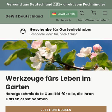
Versand aus Deutschland 🇩🇪 – direkt vom Fachhändler
DeWit Garten
DeWit Deutschland
Ihr Bereich
Suche
Warenkorb
Menü
Geschenke für Gartenliebhaber
Besondere Ideen für jeden Anlass
Werkzeuge fürs Leben im
Garten
Handgeschmiedete Qualität für alle, die ihren
Garten ernst nehmen
JETZT ENTDECKEN