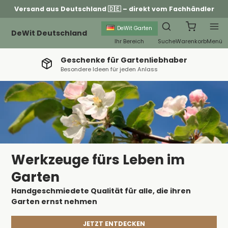
Versand aus Deutschland 🇩🇪 – direkt vom Fachhändler
DeWit Garten
DeWit Deutschland
Ihr Bereich
Suche
Warenkorb
Menü
Geschenke für Gartenliebhaber
Besondere Ideen für jeden Anlass
Werkzeuge fürs Leben im
Garten
Handgeschmiedete Qualität für alle, die ihren
Garten ernst nehmen
JETZT ENTDECKEN