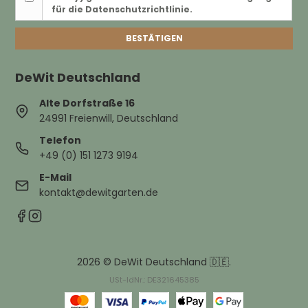
für die Datenschutzrichtlinie.
BESTÄTIGEN
DeWit Deutschland
Alte Dorfstraße 16
24991 Freienwill, Deutschland
Telefon
+49 (0) 151 1273 9194
E-Mail
kontakt@dewitgarten.de
2026 © DeWit Deutschland 🇩🇪.
USt-IdNr.: DE321645385