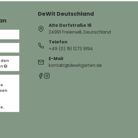
DeWit Deutschland
 an
Alte Dorfstraße 16
24991 Freienwill, Deutschland
Telefon
+49 (0) 151 1273 9194
E-Mail
 den
kontakt@dewitgarten.de
en
ie
sen
ie.