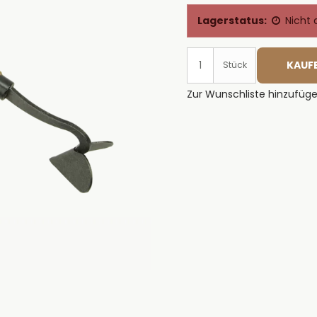
Lagerstatus:
Nicht 
KAUF
Stück
Zur Wunschliste hinzufüg