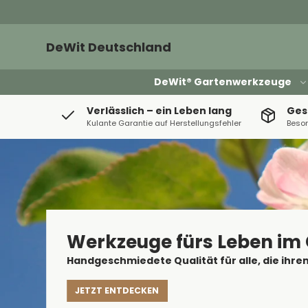
DeWit Deutschland
DeWit® Gartenwerkzeuge
Verlässlich – ein Leben lang
Ges
Kulante Garantie auf Herstellungsfehler
Beson
Werkzeuge fürs Leben im
Handgeschmiedete Qualität für alle, die ihr
JETZT ENTDECKEN