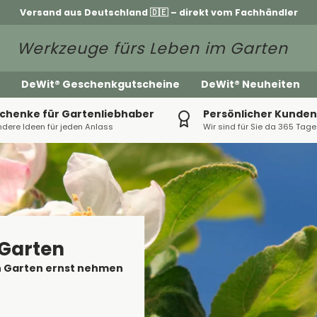
Versand aus Deutschland 🇩🇪 – direkt vom Fachhändler
Werkzeuge fürs Leben im Garten
DeWit® Geschenkgutscheine
DeWit® Neuheiten
chenke für Gartenliebhaber
Persönlicher Kunden
dere Ideen für jeden Anlass
Wir sind für Sie da 365 Tage
 Garten
en Garten ernst nehmen