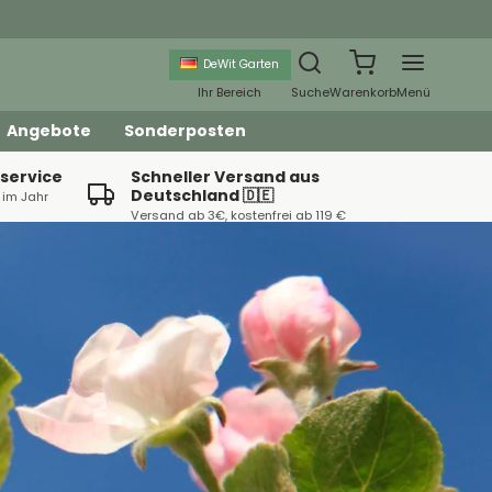
DeWit Garten
Ihr Bereich
Suche
Warenkorb
Menü
Angebote
Sonderposten
service
Schneller Versand aus
Deutschland 🇩🇪
 im Jahr
Versand ab 3€, kostenfrei ab 119 €