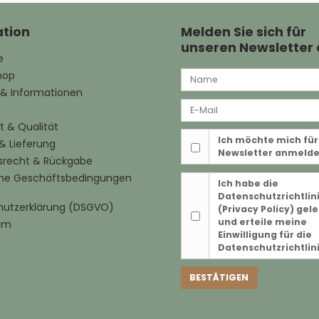
tion
Melden Sie sich für
unseren Newsletter
e
hop
e & Informationen
t & Qualität
Ich möchte mich für
& Lieferung
Newsletter anmeld
srecht & Rückgabe
ine Geschäftsbedingungen
Ich habe die
Datenschutzrichtlin
hutzerklärung (DSGVO)
(Privacy Policy)
gele
und erteile meine
um
Einwilligung für die
Datenschutzrichtlin
BESTÄTIGEN